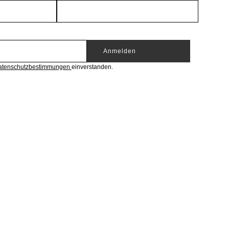
Anmelden
atenschutzbestimmungen
einverstanden.
EGORIEN
BELIEBTE MARKEN
Marken A-Z
Riani