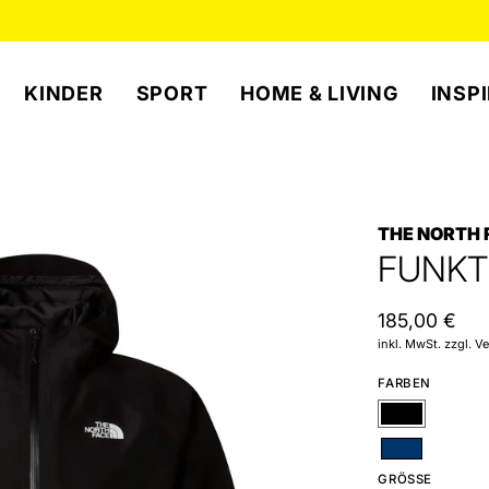
JETZT SICHERN:
-20% AUF
LUXUS SONNENBRILLEN
KINDER
SPORT
HOME & LIVING
INSP
THE NORTH 
FUNKT
185,00 €
inkl. MwSt. zzgl. 
FARBEN
Schwarz
Blau
GRÖSSE