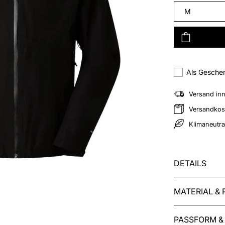
M
Zur Wunschliste hinzufügen
Als Gesche
Versand in
Versandkost
Klimaneutra
DETAILS
MATERIAL & 
PASSFORM &