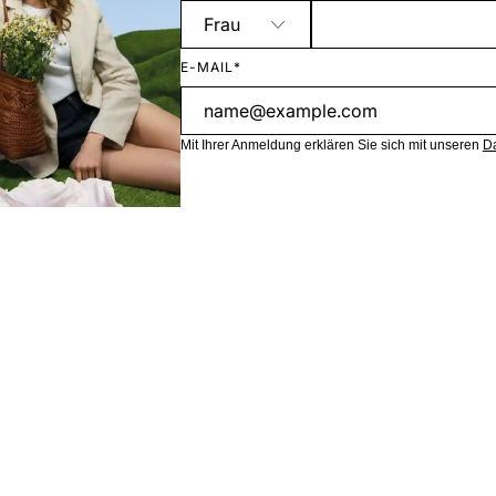
E-MAIL*
Mit Ihrer Anmeldung erklären Sie sich mit unseren
D
Inhalte dieser Webseite sind teilweise KI-generiert.
UNTERNEHMEN
TOP KAT
B2B
Poloshirts
Karriere
Kleider