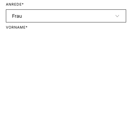
ANREDE*
VORNAME*
NACHNAME*
E-MAIL*
Anmelden
Mit Ihrer Anmeldung erklären Sie sich mit unseren
Datenschutzbestimmungen
einverstanden.