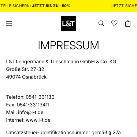
Inhalt
JETZT SICHERN:
-20% AUF
LUXUS SONNENBRILLEN
überspringen
SUCHLEISTE
Wunschlist
Wishlist
Waren
Navigationsmenü
ÖFFNEN
öffnen
öffnen
IMPRESSUM
L&T Lengermann & Trieschmann GmbH & Co. KG
Große Str. 27-32
49074 Osnabrück
Telefon: 0541-331130
Fax: 0541-33113411
Mail: info@l-t.de
Internet: www.l-t.de
Umsatzsteuer-Identifikationsnummer gemäß § 27a