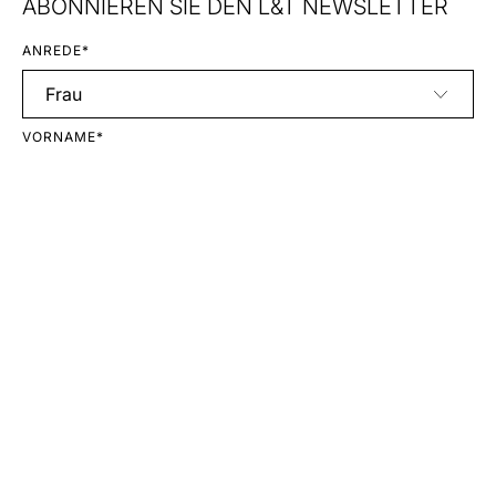
ABONNIEREN SIE DEN L&T NEWSLETTER
ANREDE*
VORNAME*
NACHNAME*
E-MAIL*
Anmelden
Mit Ihrer Anmeldung erklären Sie sich mit unseren
Datenschutzbestimmungen
einverstanden.