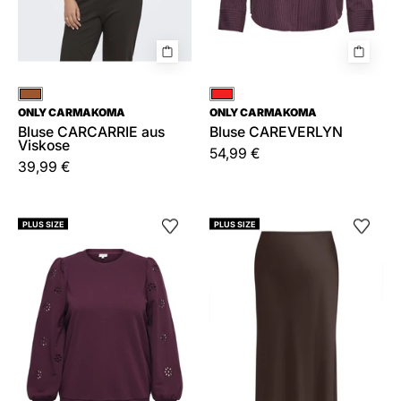
Braun
Rot
ONLY CARMAKOMA
ONLY CARMAKOMA
Bluse CARCARRIE aus
Bluse CAREVERLYN
Viskose
54,99 €
39,99 €
Sweatshirt
Satinrock
PLUS SIZE
PLUS SIZE
CARFEMME
CARCHIGO
aus
Midi
Baumwollmix