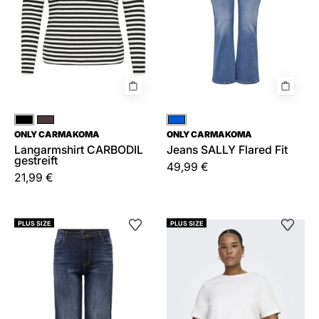
Schwarz
Rosa
Blau
ONLY CARMAKOMA
ONLY CARMAKOMA
Langarmshirt CARBODIL
Jeans SALLY Flared Fit
gestreift
49,99 €
21,99 €
Jeans
T-
PLUS SIZE
PLUS SIZE
WILLY
Shirt
Straight
Bio
Leg
Baumwolle
Rundhals