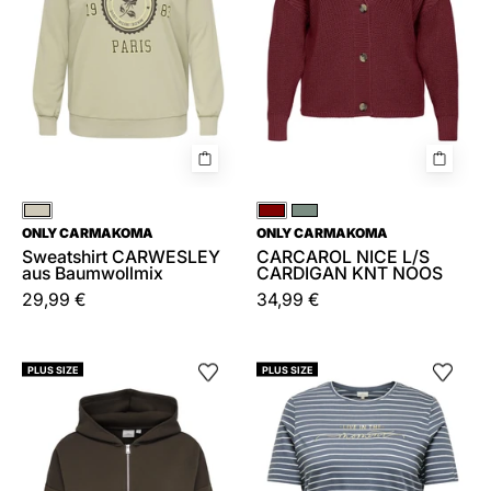
NOOS
Beige
Rot
Grün
ONLY CARMAKOMA
ONLY CARMAKOMA
Sweatshirt CARWESLEY
CARCAROL NICE L/S
aus Baumwollmix
CARDIGAN KNT NOOS
29,99 €
34,99 €
Sweatshirtjacke
T-
PLUS SIZE
PLUS SIZE
CARSCARLETT
Shirt
aus
Bio-
Baumwolle