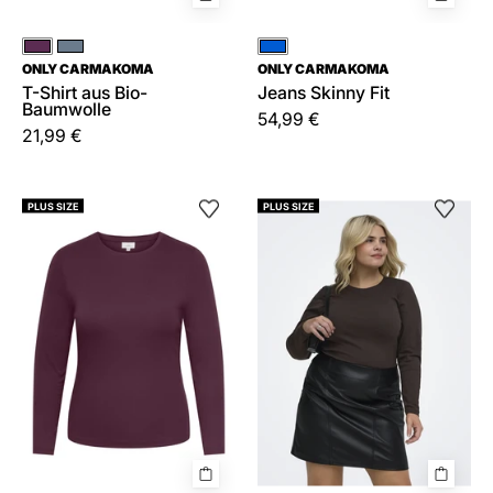
Rot
Grau
Blau
ONLY CARMAKOMA
ONLY CARMAKOMA
T-Shirt aus Bio-
Jeans Skinny Fit
Baumwolle
54,99 €
21,99 €
Langarmshirt
Langarmshirt
PLUS SIZE
PLUS SIZE
CRRILEY
CRRILEY
aus
aus
Baumwolle
Baumwolle