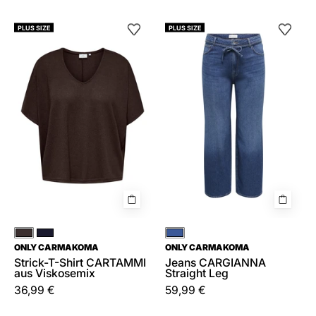
Strick-
Jeans
PLUS SIZE
PLUS SIZE
T-
CARGIANNA
Shirt
Straight
CARTAMMI
Leg
aus
Viskosemix
Braun
Blau
Blau
ONLY CARMAKOMA
ONLY CARMAKOMA
Strick-T-Shirt CARTAMMI
Jeans CARGIANNA
aus Viskosemix
Straight Leg
36,99 €
59,99 €