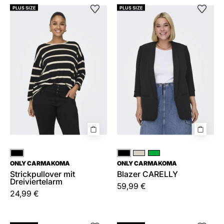
Strickpullover
Blazer
PLUS SIZE
PLUS SIZE
mit
CARELLY
Dreiviertelarm
Schwarz
Schwarz
Grau
Grün
ONLY CARMAKOMA
ONLY CARMAKOMA
Strickpullover mit
Blazer CARELLY
Dreiviertelarm
59,99 €
24,99 €
Langarmshirt
T-