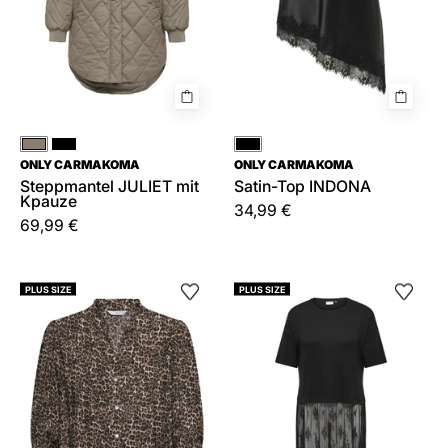
Braun
Schwarz
Schwarz
ONLY CARMAKOMA
ONLY CARMAKOMA
Steppmantel JULIET mit
Satin-Top INDONA
Kpauze
34,99 €
69,99 €
Bluse
Freizeitkleid
PLUS SIZE
PLUS SIZE
RAYA
Maxi
aus
TAHLIA
Viskose