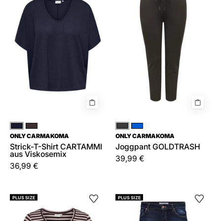
Shirt
CARTAMMI
aus
Viskosemix
Blau
Braun
Braun
Blau
ONLY CARMAKOMA
ONLY CARMAKOMA
Strick-T-Shirt CARTAMMI
Joggpant GOLDTRASH
aus Viskosemix
39,99 €
36,99 €
Langarmshirt
Jeans
PLUS SIZE
PLUS SIZE
CARBODIL
Skinny
gestreift
Fit