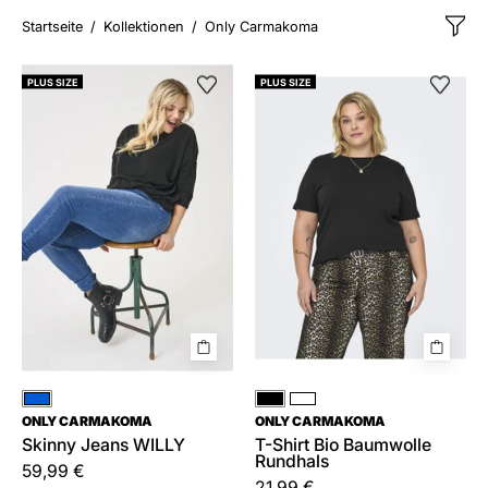
Startseite
/
Kollektionen
/
Only Carmakoma
Skinny
T-
PLUS SIZE
PLUS SIZE
Jeans
Shirt
WILLY
Bio
Baumwolle
Rundhals
Blau
Schwarz
Weiß
ONLY CARMAKOMA
ONLY CARMAKOMA
Skinny Jeans WILLY
T-Shirt Bio Baumwolle
Rundhals
59,99 €
21,99 €