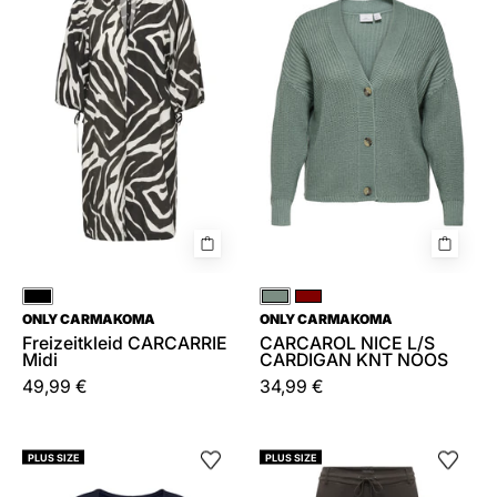
Midi
L/S
CARDIGAN
KNT
NOOS
Schwarz
Grün
Rot
ONLY CARMAKOMA
ONLY CARMAKOMA
Freizeitkleid CARCARRIE
CARCAROL NICE L/S
Midi
CARDIGAN KNT NOOS
49,99 €
34,99 €
Strick-
Joggpant
PLUS SIZE
PLUS SIZE
T-
GOLDTRASH