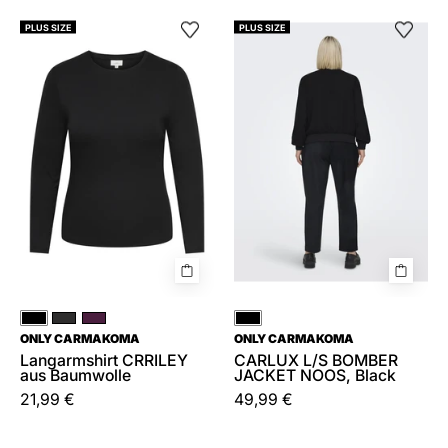
Langarmshirt
CARLUX
PLUS SIZE
PLUS SIZE
CRRILEY
L/S
aus
BOMBER
Baumwolle
JACKET
NOOS,
Black
Schwarz
Braun
Rot
Schwarz
ONLY CARMAKOMA
ONLY CARMAKOMA
Langarmshirt CRRILEY
CARLUX L/S BOMBER
aus Baumwolle
JACKET NOOS, Black
21,99 €
49,99 €