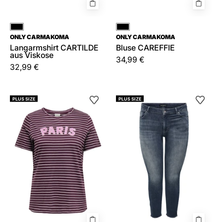
Schwarz
Schwarz
ONLY CARMAKOMA
ONLY CARMAKOMA
Langarmshirt CARTILDE
Bluse CAREFFIE
aus Viskose
34,99 €
32,99 €
T-
Jeans
PLUS SIZE
PLUS SIZE
Shirt
Skinny
aus
Fit
Bio-
Baumwolle