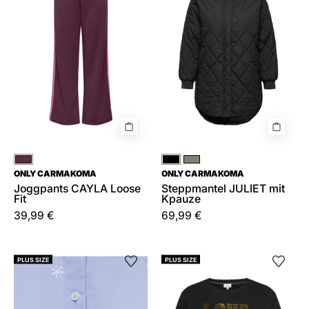
Fit
Kpauze
Violett
Schwarz
Braun
ONLY CARMAKOMA
ONLY CARMAKOMA
Joggpants CAYLA Loose
Steppmantel JULIET mit
Fit
Kpauze
39,99 €
69,99 €
Bluse
T-
PLUS SIZE
PLUS SIZE
Boxy
Shirt
Fit
aus
Baumwolle