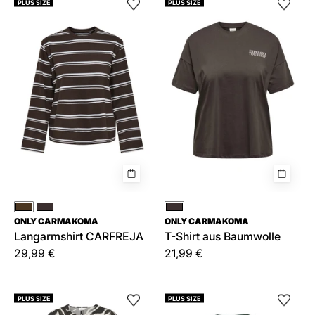
PLUS SIZE
PLUS SIZE
CARFREJA
Shirt
aus
Baumwolle
Braun
Braun
Braun
ONLY CARMAKOMA
ONLY CARMAKOMA
Langarmshirt CARFREJA
T-Shirt aus Baumwolle
29,99 €
21,99 €
Freizeitkleid
CARCAROL
PLUS SIZE
PLUS SIZE
CARCARRIE
NICE