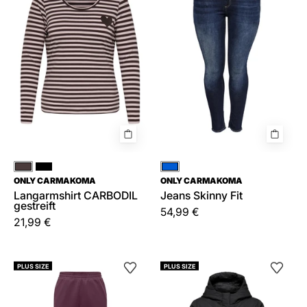
Rosa
Schwarz
Blau
ONLY CARMAKOMA
ONLY CARMAKOMA
Langarmshirt CARBODIL
Jeans Skinny Fit
gestreift
54,99 €
21,99 €
Joggpants
Steppmantel
PLUS SIZE
PLUS SIZE
CAYLA
JULIET
Loose
mit