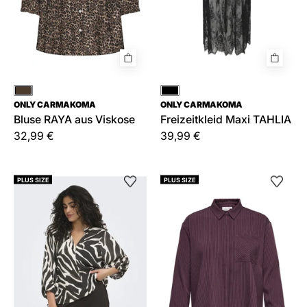
Braun
Schwarz
ONLY CARMAKOMA
ONLY CARMAKOMA
Bluse RAYA aus Viskose
Freizeitkleid Maxi TAHLIA
32,99 €
39,99 €
Bluse
Bluse
PLUS SIZE
PLUS SIZE
CARCARRIE
CAREVERLYN
aus
Viskose