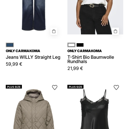
Blau
Weiß
Schwarz
ONLY CARMAKOMA
ONLY CARMAKOMA
Jeans WILLY Straight Leg
T-Shirt Bio Baumwolle
Rundhals
59,99 €
21,99 €
Steppmantel
Satin-
PLUS SIZE
PLUS SIZE
JULIET
Top
mit
INDONA
Kpauze