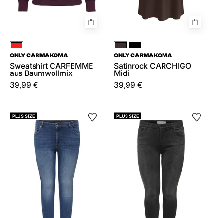
Rot
Braun
Schwarz
ONLY CARMAKOMA
ONLY CARMAKOMA
Sweatshirt CARFEMME
Satinrock CARCHIGO
aus Baumwollmix
Midi
39,99 €
39,99 €
Jeans
Jeans
PLUS SIZE
PLUS SIZE
WILLY
Skinny
Skinny
Fit
Fit