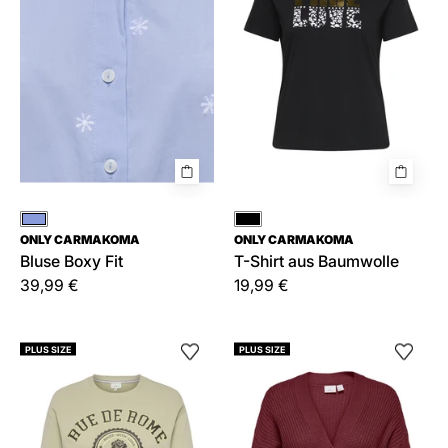
Blau
Schwarz
ONLY CARMAKOMA
ONLY CARMAKOMA
Bluse Boxy Fit
T-Shirt aus Baumwolle
39,99 €
19,99 €
Sweatshirt
CARCAROL
PLUS SIZE
PLUS SIZE
CARWESLEY
NICE
aus
L/S
Baumwollmix
CARDIGAN
KNT