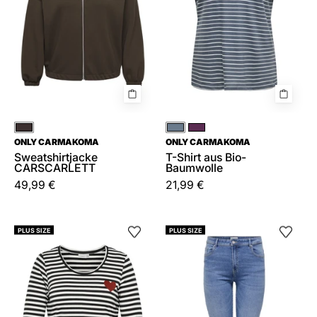
Braun
Grau
Rot
ONLY CARMAKOMA
ONLY CARMAKOMA
Sweatshirtjacke
T-Shirt aus Bio-
CARSCARLETT
Baumwolle
49,99 €
21,99 €
Langarmshirt
Jeans
PLUS SIZE
PLUS SIZE
CARBODIL
SALLY
gestreift
Flared
Fit