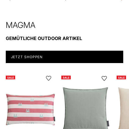
MAGMA
GEMÜTLICHE OUTDOOR ARTIKEL
JETZT SHOPPEN
Outdoor-
Kissenhülle
SALE
SALE
SALE
Kissenhülle
OLINE
CRAB
aus
Baumwolle