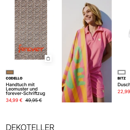
mit
Leomuster
und
forever-
Schriftzug
Braun
Wei
CODELLO
BITZ
Handtuch mit
Dusc
Leomuster und
22,99
forever-Schriftzug
34,99 €
49,95 €
DEKOTELLER