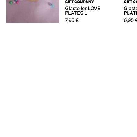
GIFT COMPANY
GIFT 
Glasteller LOVE
Glast
PLATES L
PLAT
7,95 €
6,95 