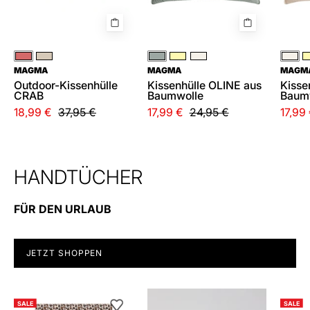
Rot
Beige
Grün
Gelb
Weiß
Wei
MAGMA
MAGMA
MAGM
Outdoor-Kissenhülle
Kissenhülle OLINE aus
Kisse
CRAB
Baumwolle
Baum
18,99 €
37,95 €
17,99 €
24,95 €
17,99
HANDTÜCHER
FÜR DEN URLAUB
JETZT SHOPPEN
Handtuch
SALE
SALE