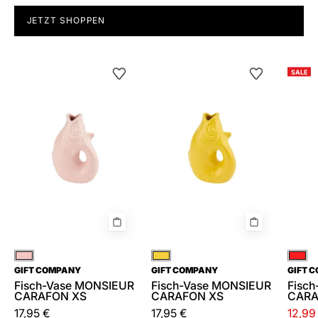
JETZT SHOPPEN
Fisch-
Fisch-
SALE
Vase
Vase
MONSIEUR
MONSIEUR
CARAFON
CARAFON
XS
XS
Rosa
Gelb
Rot
GIFT COMPANY
GIFT COMPANY
GIFT 
Fisch-Vase MONSIEUR
Fisch-Vase MONSIEUR
Fisc
CARAFON XS
CARAFON XS
CARA
17,95 €
17,95 €
12,99