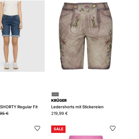
Regular
Stickereien
Fit
Grau
KRÜGER
 SHORTY Regular Fit
Ledershorts mit Stickereien
95 €
219,99 €
Jeansshorts
Shorts
SALE
JENICA
aus