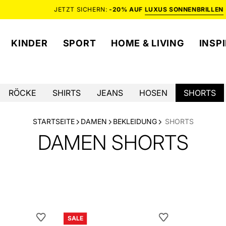
JETZT SICHERN:
-20% AUF
LUXUS SONNENBRILLEN
KINDER
SPORT
HOME & LIVING
INSP
RÖCKE
SHIRTS
JEANS
HOSEN
SHORTS
STARTSEITE
DAMEN
BEKLEIDUNG
SHORTS
DAMEN SHORTS
Jeansshorts
Shorts
SALE
NONE
aus