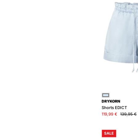
Blau
DRYKORN
Shorts EDICT
119,99 €
139,95 €
SALE