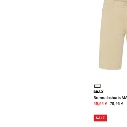
Beige
BRAX
Bermudashorts MA
59,95 €
79,95 €
SALE