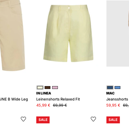
B
Fit
Wide
Leg
Gelb
Braun
Rosa
Blau
Blau
IN LINEA
MAC
INE B Wide Leg
Leinenshorts Relaxed Fit
Jeansshorts
45,99 €
69,99 €
59,95 €
69,
Chino-
Jeansshorts
SALE
SALE
Shorts
Relaxed