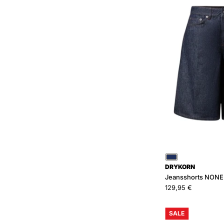
F
Blau
DRYKORN
Jeansshorts NONE 
129,95 €
SALE