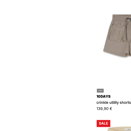
Grün
10DAYS
crinkle utility shorts
139,90 €
SALE