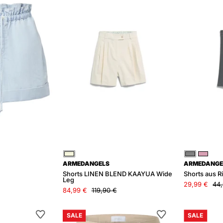
BLEND
KAAYUA
Wide
Leg
Creme
Grau
Rosa
ARMEDANGELS
ARMEDANGE
Shorts LINEN BLEND KAAYUA Wide
Shorts aus R
Leg
29,99 €
44,
84,99 €
119,90 €
Jeansshorts
Bermudashorts
SALE
SALE
Baggy
TURN