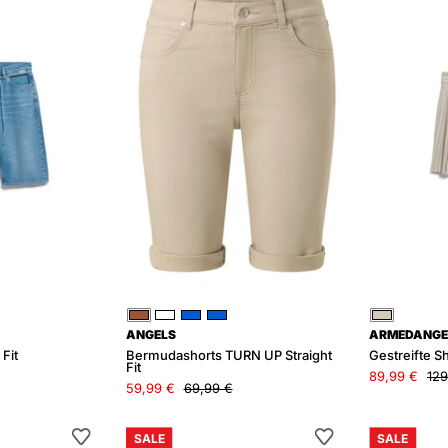
it
UP
Straight
Fit
Braun
Weiß
Blau
Blau
Beige
ANGELS
ARMEDANGE
Fit
Bermudashorts TURN UP Straight
Gestreifte 
Fit
89,99 €
129
59,99 €
69,99 €
Jeansshorts
Leinenshorts
SALE
SALE