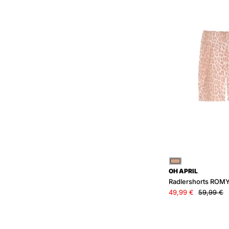
Beige
OH APRIL
Radlershorts ROM
49,99 €
59,99 €
c
u