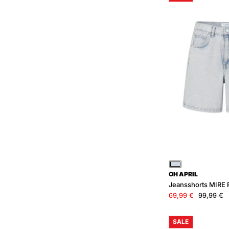
F
Blau
OH APRIL
Jeansshorts MIRE R
69,99 €
99,99 €
SALE