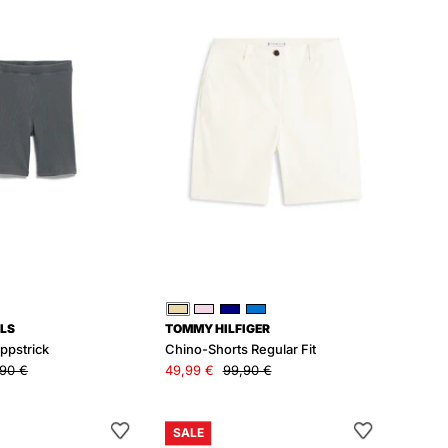
Rippstrick
Regular
Fit
Beige
Rosa
Blau
Blau
LS
TOMMY HILFIGER
ippstrick
Chino-Shorts Regular Fit
90 €
49,99 €
99,90 €
Gestreifte
Shorts
SALE
Shorts
aus