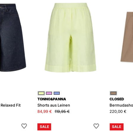
Relaxed
Leinen
it
Gelb
Pink
Blau
Braun
TONNO&PANNA
CLOSED
Relaxed Fit
Shorts aus Leinen
Bermudashor
84,99 €
119,95 €
220,00 €
Shorts
Shorts
SALE
SALE
EDICT
LINEN