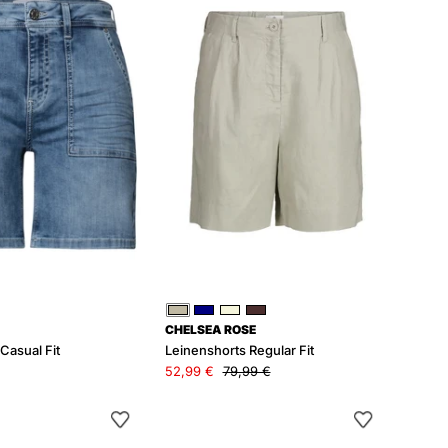
Fit
Fit
Grau
Blau
Beige
Braun
CHELSEA ROSE
Casual Fit
Leinenshorts Regular Fit
52,99 €
79,99 €
Jeansshorts
Ledershorts
SHORTY
mit