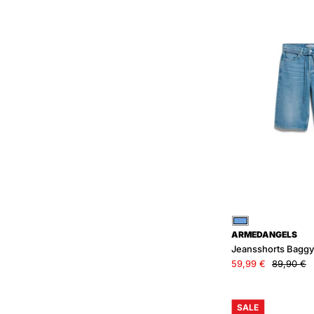
F
Blau
ARMEDANGELS
Jeansshorts Baggy 
59,99 €
89,90 €
SALE