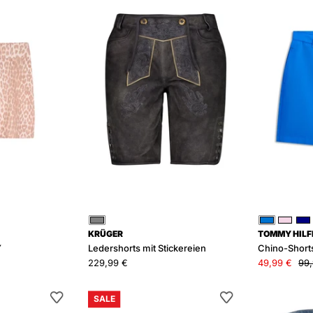
Stickereien
Grau
Blau
Rosa
Bl
KRÜGER
TOMMY HILF
Y
Ledershorts mit Stickereien
Chino-Shorts
229,99 €
49,99 €
99,
rinkle
High-
SALE
tility
Rise