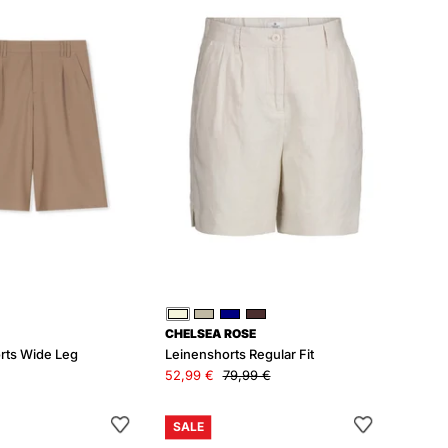
Leg
Fit
Beige
Grau
Blau
Braun
CHELSEA ROSE
ts Wide Leg
Leinenshorts Regular Fit
52,99 €
79,99 €
Shorts
Chino-
SALE
aus
Shorts