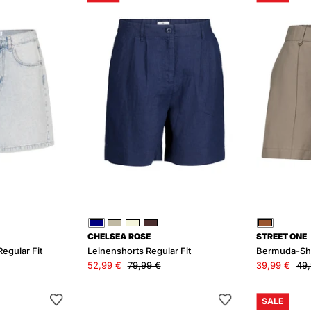
MIRE
Regular
Regular
Fit
it
Blau
Grau
Beige
Braun
Braun
CHELSEA ROSE
STREET ONE
egular Fit
Leinenshorts Regular Fit
Bermuda-Shor
52,99 €
79,99 €
39,99 €
49,
Radlershorts
Ledershorts
SALE
ROMY
mit