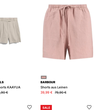
KAAYUA
Leinen
Rot
LS
BARBOUR
Shorts KAAYUA
Shorts aus Leinen
,90 €
39,99 €
79,90 €
Bermuda-
Leinenshorts
SALE