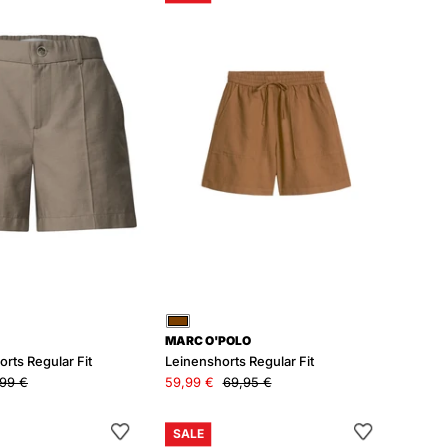
Shorts
Regular
Regular
Fit
Fit
Braun
MARC O'POLO
ts Regular Fit
Leinenshorts Regular Fit
99 €
59,99 €
69,95 €
Chino-
Jeans-
SALE
Shorts
Shorts