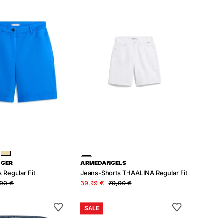
Regular
THAALINA
Fit
Regular
Fit
au
Beige
Weiß
IGER
ARMEDANGELS
 Regular Fit
Jeans-Shorts THAALINA Regular Fit
90 €
39,99 €
79,90 €
Jeansshorts
Leinenshorts
SALE
Casual
Regular