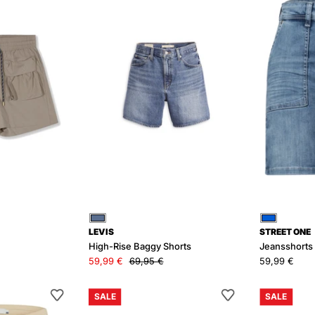
shorts
Baggy
Shorts
Blau
Blau
LEVIS
STREET ONE
High-Rise Baggy Shorts
Jeansshorts 
59,99 €
69,95 €
59,99 €
Bermudashorts
Leinenshorts
SALE
SALE
MAINE
Relaxed