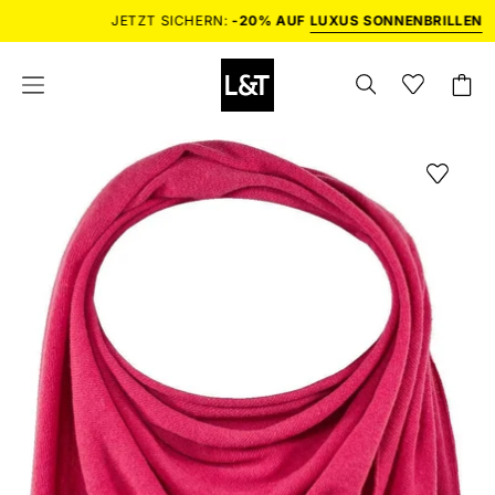
Inhalt
JETZT SICHERN:
-20% AUF
LUXUS SONNENBRILLEN
überspringen
SUCHLEISTE
Wunschlist
Wishlist
Waren
Navigationsmenü
ÖFFNEN
öffnen
öffnen
Bild-
Lightbox
öffnen