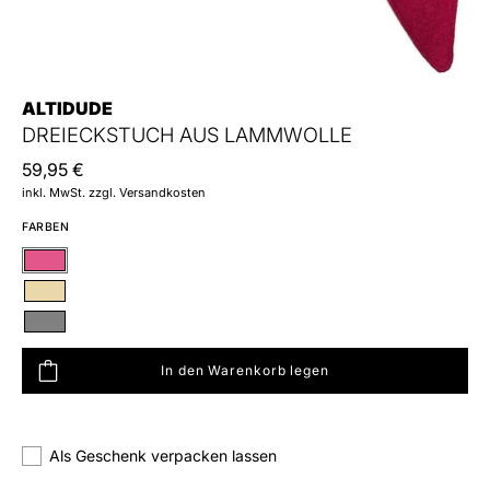
ALTIDUDE
DREIECKSTUCH AUS LAMMWOLLE
59,95 €
inkl. MwSt. zzgl. Versandkosten
FARBEN
Pink
Beige
Grau
In den Warenkorb legen
hliste hinzufügen
Als Geschenk verpacken lassen