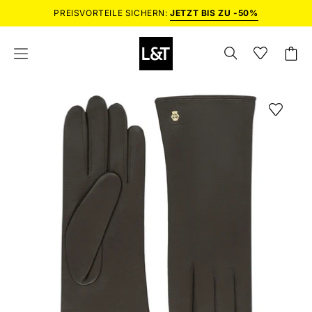
Inhalt
PREISVORTEILE SICHERN:
JETZT BIS ZU -50%
überspringen
SUCHLEISTE
Wunschlist
Wishlist
Waren
Navigationsmenü
ÖFFNEN
öffnen
öffnen
Bild-
Lightbox
öffnen