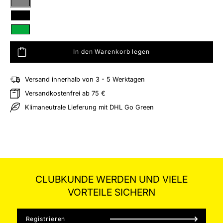
Grau
Schwarz
Grün
In den Warenkorb legen
Versand innerhalb von 3 - 5 Werktagen
hliste hinzufügen
Versandkostenfrei ab 75 €
Klimaneutrale Lieferung mit DHL Go Green
CLUBKUNDE WERDEN UND VIELE
VORTEILE SICHERN
Registrieren