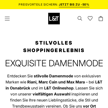
Inhalt
PREISVORTEILE SICHERN:
JETZT BIS ZU -50%
überspringen
SUCHLEISTE
Wunschlist
Wishlist
Waren
Navigationsmenü
ÖFFNEN
öffnen
öffnen
STILVOLLES
SHOPPINGERLEBNIS
EXQUISITE DAMENMODE
Entdecken Sie
stilvolle Damenmode
von exklusiven
Marken wie
Riani, Marc Cain und Max Mara
– bei
L&T
in Osnabrück
und im
L&T Onlineshop
. Lassen Sie sich
von unserer
vielfältigen Auswahl
inspirieren und
finden Sie Ihre neuen Lieblingsstücke, die Stil und
Trendbewusstsein vereinen. Ob Sie uns
vor Ort