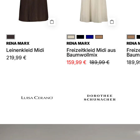
Braun
Creme
Schwarz
Blau
Braun
Bra
RENA MARX
RENA MARX
RENA 
Leinenkleid Midi
Freizeitkleid Midi aus
Freiz
Baumwollmix
Baum
219,99 €
159,99 €
189,99 €
189,9