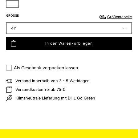
Weiß
GRÖSSE
Größentabelle
4Y
In den Warenkorb legen
hliste hinzufügen
Als Geschenk verpacken lassen
Versand innerhalb von 3 - 5 Werktagen
Versandkostenfrei ab 75 €
Klimaneutrale Lieferung mit DHL Go Green