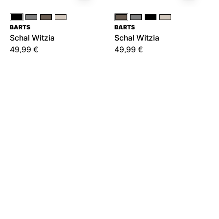
Schwarz
Grau
Braun|Beige
Creme
Braun|Beige
Grau
Schwarz
Creme
BARTS
BARTS
Schal Witzia
Schal Witzia
49,99 €
49,99 €