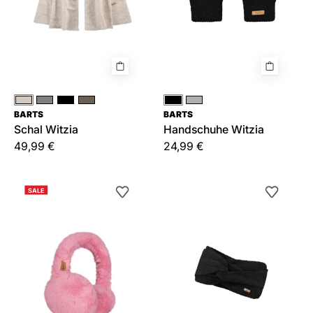
Creme
Grau
Schwarz
Braun|Beige
Schwarz
Grau
BARTS
BARTS
Schal Witzia
Handschuhe Witzia
49,99 €
24,99 €
Ohrenwärmer
Stirnband
SALE
BIG
Witzia
FUR