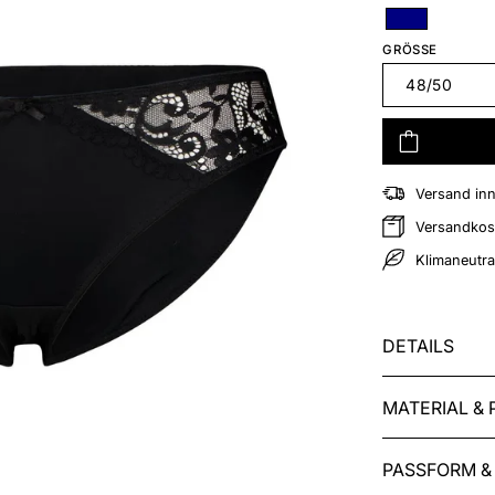
Blau
GRÖSSE
48/50
Versand in
Zur Wunschliste hinzufügen
Versandkost
Klimaneutra
DETAILS
MATERIAL & 
PASSFORM &