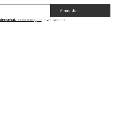
Anmelden
atenschutzbestimmungen
einverstanden.
EGORIEN
BELIEBTE MARKEN
Marken A-Z
Riani
sjacken
Mos Mosh
mdoe
Casa Moda