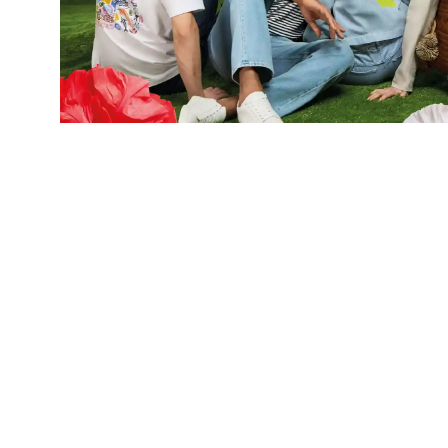
SERVICES
STORE
Änderungsschneiderei
Aktionen & Events
Bestellung & Versand
Gastronomie
Vertrag widerrufen
Hasewelle
Retoure
Parken