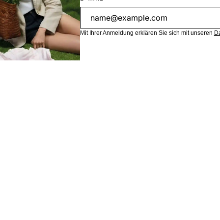
Mit Ihrer Anmeldung erklären Sie sich mit unseren
D
Inhalte dieser Webseite sind teilweise KI-generiert.
UNTERNEHMEN
TOP KAT
B2B
Poloshirts
Karriere
Kleider
Nachhaltigkeit
Übergang
Presse
Trachten