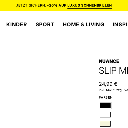
JETZT SICHERN:
-20% AUF
LUXUS SONNENBRILLEN
KINDER
SPORT
HOME & LIVING
INSP
NUANCE
SLIP M
24,99 €
inkl. MwSt. zzgl. 
FARBEN
Schwarz
Weiß
Beige