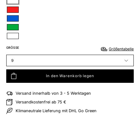
Violett
Rot
Blau
Grün
Violett
GRÖSSE
Größentabelle
9
In den Warenkorb legen
Versand innerhalb von 3 - 5 Werktagen
hliste hinzufügen
Versandkostenfrei ab 75 €
Klimaneutrale Lieferung mit DHL Go Green