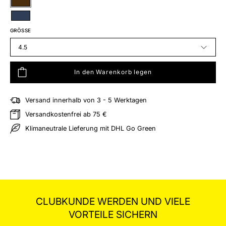
Braun
Blau
GRÖSSE
4.5
In den Warenkorb legen
Versand innerhalb von 3 - 5 Werktagen
hliste hinzufügen
Versandkostenfrei ab 75 €
Klimaneutrale Lieferung mit DHL Go Green
CLUBKUNDE WERDEN UND VIELE
VORTEILE SICHERN