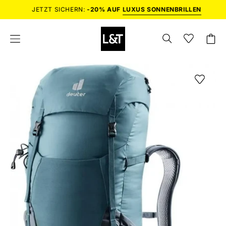
Inhalt
JETZT SICHERN:
-20% AUF
LUXUS SONNENBRILLEN
überspringen
SUCHLEISTE
Wunschlist
Wishlist
Waren
Navigationsmenü
ÖFFNEN
öffnen
öffnen
Bild-
Lightbox
öffnen